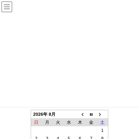
コ
ナ
ン
ビ
テ
ゲ
ン
ー
お知らせ
ツ
シ
に
ョ
移
ン
HOME
お知らせ
動
に
移
動
Facebook
twitter
LINE
Copy
専明寺カレンダー
2026年 8月
日
月
火
水
木
金
土
1
2
3
4
5
6
7
8